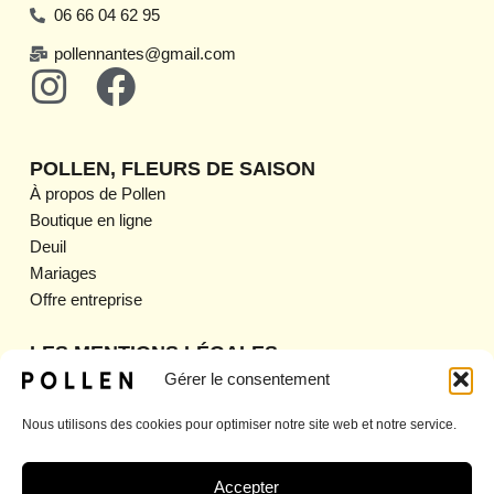
06 66 04 62 95
pollennantes@gmail.com
I
F
n
a
s
c
POLLEN, FLEURS DE SAISON
t
e
À propos de Pollen
Boutique en ligne
a
b
Deuil
g
o
Mariages
Offre entreprise
r
o
a
k
LES MENTIONS LÉGALES
Mentions légales
Gérer le consentement
m
CGV
Nous utilisons des cookies pour optimiser notre site web et notre service.
CGU
Politique de confidentialité
Politique de retour et de remboursement
Accepter