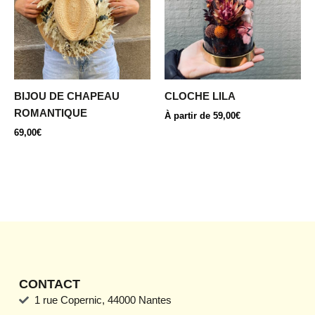
plusieurs
variations.
Les
options
peuvent
être
BIJOU DE CHAPEAU
CLOCHE LILA
choisies
ROMANTIQUE
À partir de
59,00
€
sur
69,00
€
la
page
du
produit
CONTACT
1 rue Copernic, 44000 Nantes