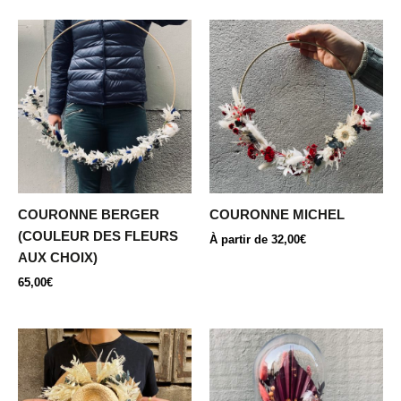
Ce
produit
a
plusieurs
variations.
Les
options
peuvent
être
COURONNE BERGER
COURONNE MICHEL
choisies
(COULEUR DES FLEURS
À partir de
32,00
€
sur
AUX CHOIX)
la
65,00
€
page
du
produit
Ce
produit
a