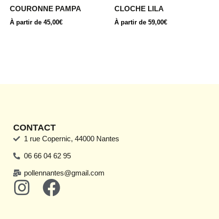
être
être
COURONNE PAMPA
CLOCHE LILA
choisies
choisies
À partir de
45,00
€
À partir de
59,00
€
sur
sur
la
la
page
page
du
du
produit
produit
CONTACT
1 rue Copernic, 44000 Nantes
06 66 04 62 95
pollennantes@gmail.com
I
F
n
a