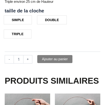
Triple environ 25 cm de Hauteur
taille de la cloche
SIMPLE
DOUBLE
TRIPLE
Ajouter au panier
-
+
PRODUITS SIMILAIRES
Ce
Ce
produit
produit