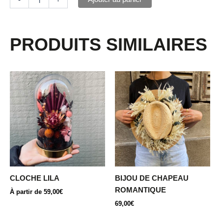
PRODUITS SIMILAIRES
Ce
produit
a
plusieurs
variations.
Les
options
peuvent
être
CLOCHE LILA
BIJOU DE CHAPEAU
choisies
ROMANTIQUE
À partir de
59,00
€
sur
69,00
€
la
page