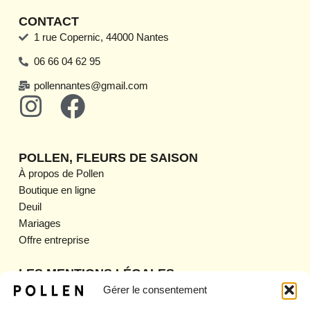
CONTACT
1 rue Copernic, 44000 Nantes
06 66 04 62 95
pollennantes@gmail.com
I
F
n
a
s
c
POLLEN, FLEURS DE SAISON
t
e
À propos de Pollen
Boutique en ligne
a
b
Deuil
g
o
Mariages
Offre entreprise
r
o
a
k
LES MENTIONS LÉGALES
Mentions légales
Gérer le consentement
m
CGV