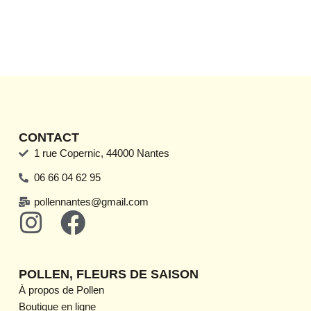
la
la
page
page
du
du
produit
produit
CONTACT
1 rue Copernic, 44000 Nantes
06 66 04 62 95
pollennantes@gmail.com
I
F
n
a
s
c
POLLEN, FLEURS DE SAISON
t
e
À propos de Pollen
Boutique en ligne