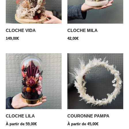
CLOCHE VIDA
CLOCHE MILA
149,00
€
42,00
€
Ce
Ce
produit
produit
a
a
plusieurs
plusieurs
variations.
variations.
Les
Les
options
options
peuvent
peuvent
être
être
CLOCHE LILA
COURONNE PAMPA
choisies
choisies
À partir de
59,00
€
À partir de
45,00
€
sur
sur