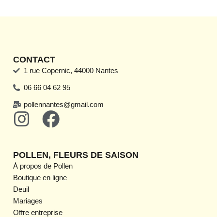
CONTACT
1 rue Copernic, 44000 Nantes
06 66 04 62 95
pollennantes@gmail.com
I
F
n
a
s
c
POLLEN, FLEURS DE SAISON
t
e
À propos de Pollen
Boutique en ligne
a
b
Deuil
g
o
Mariages
Offre entreprise