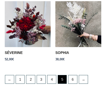
SÉVERINE
SOPHIA
52,00
€
38,00
€
←
1
2
3
4
5
6
→