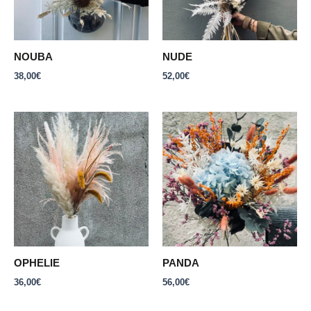
NOUBA
NUDE
38,00
€
52,00
€
OPHELIE
PANDA
36,00
€
56,00
€