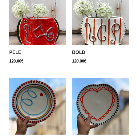
PELE
BOLD
120,00
€
120,00
€