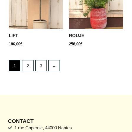
LIFT
ROUJE
186,00
€
258,00
€
1
2
3
→
CONTACT
1 rue Copernic, 44000 Nantes