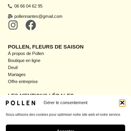
06 66 04 62 95
pollennantes@gmail.com
I
F
n
a
s
c
POLLEN, FLEURS DE SAISON
t
e
À propos de Pollen
Boutique en ligne
a
b
Deuil
g
o
Mariages
Offre entreprise
r
o
a
k
LES MENTIONS LÉGALES
Mentions légales
Gérer le consentement
m
CGV
Nous utilisons des cookies pour optimiser notre site web et notre service.
CGU
Politique de confidentialité
Politique de retour et de remboursement