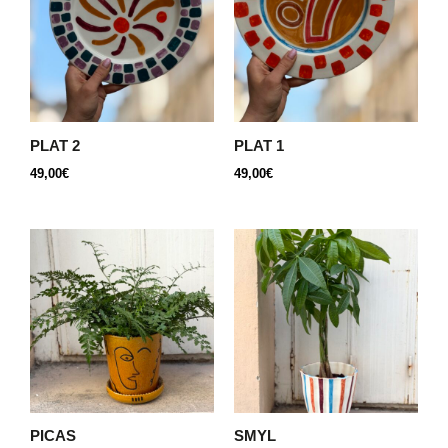
PLAT 2
PLAT 1
49,00
€
49,00
€
PICAS
SMYL