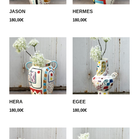
JASON
HERMES
180,00
€
180,00
€
HERA
EGEE
180,00
€
180,00
€