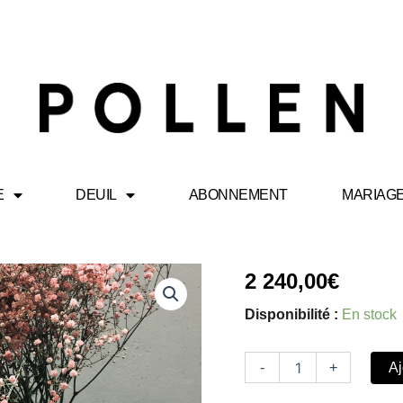
E
DEUIL
ABONNEMENT
MARIAG
quantité
2 240,00
€
de
Pollen
Disponibilité :
En stock
Bloom
Sushi
-
+
Aj