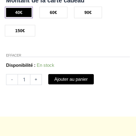
Montant de la carte cadeau
40€
60€
90€
150€
EFFACER
Disponibilité :
En stock
Ajouter au panier
-
+