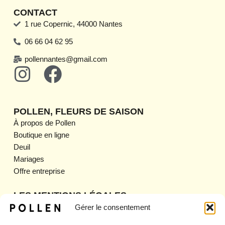
CONTACT
1 rue Copernic, 44000 Nantes
06 66 04 62 95
pollennantes@gmail.com
I
F
n
a
s
c
POLLEN, FLEURS DE SAISON
t
e
À propos de Pollen
Boutique en ligne
a
b
Deuil
g
o
Mariages
Offre entreprise
r
o
a
k
LES MENTIONS LÉGALES
Mentions légales
Gérer le consentement
m
CGV