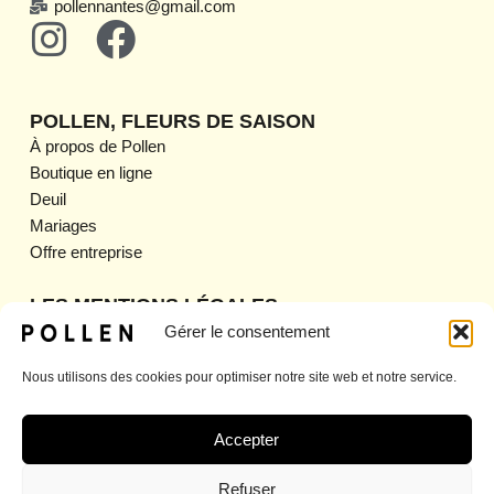
pollennantes@gmail.com
I
F
n
a
s
c
POLLEN, FLEURS DE SAISON
t
e
À propos de Pollen
Boutique en ligne
a
b
Deuil
g
o
Mariages
Offre entreprise
r
o
a
k
LES MENTIONS LÉGALES
Mentions légales
Gérer le consentement
m
CGV
Nous utilisons des cookies pour optimiser notre site web et notre service.
CGU
Politique de confidentialité
Politique de retour et de remboursement
Accepter
Politique d’expédition
Refuser