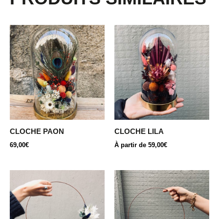
Ce
produit
a
plusieurs
variations.
Les
options
peuvent
être
CLOCHE PAON
CLOCHE LILA
choisies
69,00
€
À partir de
59,00
€
sur
la
page
Ce
Ce
du
produit
produit
produit
a
a
plusieurs
plusieurs