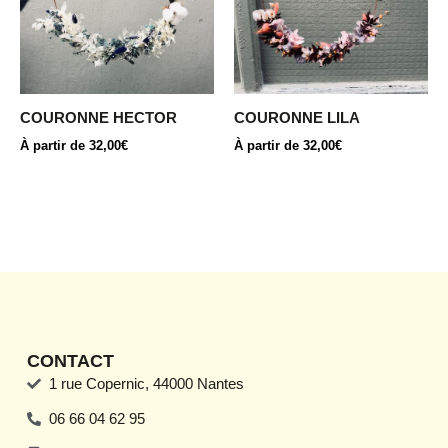
variations.
variations.
Les
Les
options
options
peuvent
peuvent
être
être
COURONNE HECTOR
COURONNE LILA
choisies
choisies
À partir de
32,00
€
À partir de
32,00
€
sur
sur
la
la
page
page
du
du
produit
produit
CONTACT
1 rue Copernic, 44000 Nantes
06 66 04 62 95