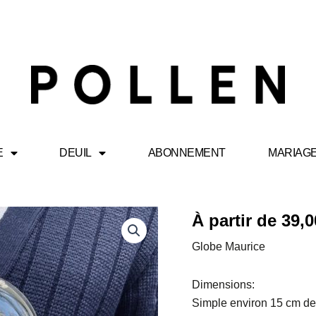
E
DEUIL
ABONNEMENT
MARIAG
quantité
À partir de
39,0
de
Cloche
Globe Maurice
Maurice
Dimensions:
Simple environ 15 cm de