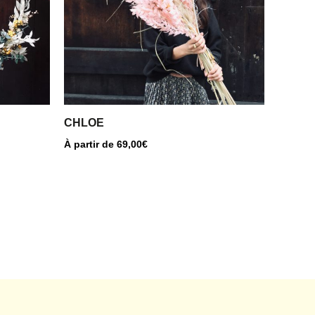
Les
options
peuvent
être
choisies
sur
la
CHLOE
page
À partir de
69,00
€
du
produit