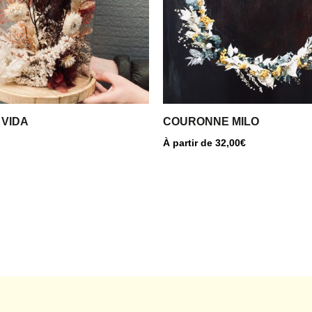
Les
options
peuvent
être
choisies
sur
la
 VIDA
COURONNE MILO
page
À partir de
32,00
€
du
produit