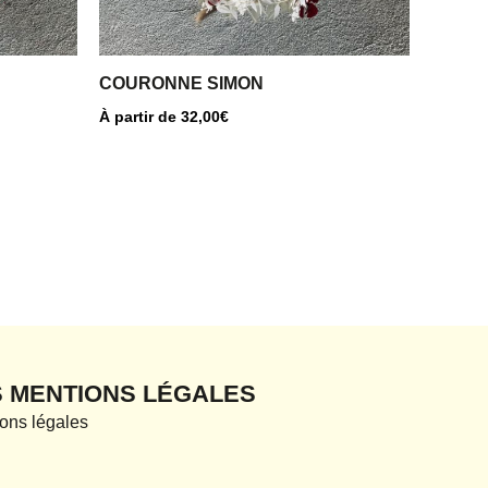
choisies
sur
la
COURONNE SIMON
page
À partir de
32,00
€
du
produit
S MENTIONS LÉGALES
ons légales