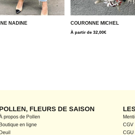
choisies
sur
la
NE NADINE
COURONNE MICHEL
page
À partir de
32,00
€
du
produit
POLLEN, FLEURS DE SAISON
LE
À propos de Pollen
Menti
Boutique en ligne
CGV
Deuil
CGU