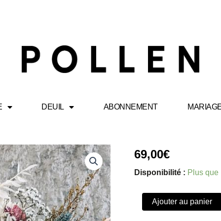
E
DEUIL
ABONNEMENT
MARIAG
quantité
69,00
€
de
Color
Disponibilité :
Plus que 
love
Ajouter au panier