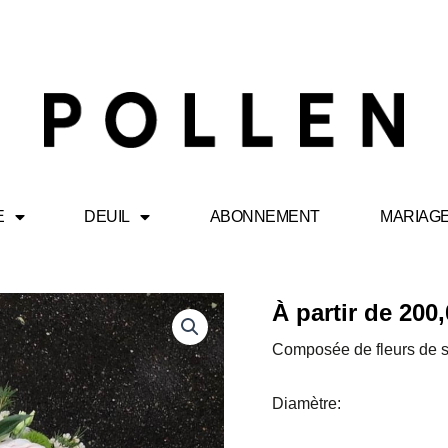
E
DEUIL
ABONNEMENT
MARIAG
quantité
À partir de
200,
de
Couronne
Composée de fleurs de 
Crème
Diamètre: