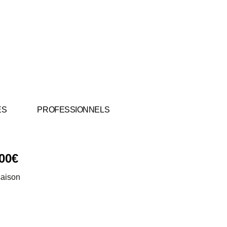
ES
PROFESSIONNELS
00
€
saison