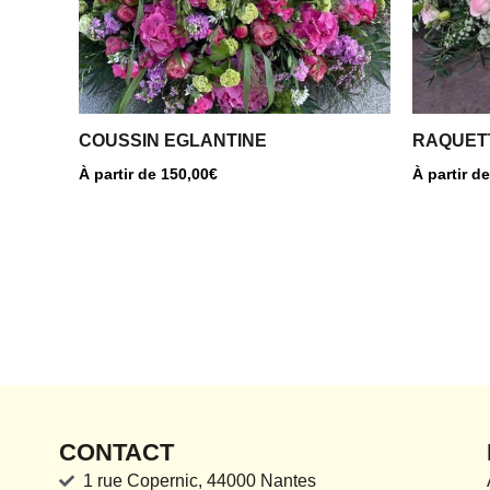
peuvent
peuvent
être
être
choisies
choisies
sur
sur
la
la
COUSSIN EGLANTINE
RAQUET
page
page
À partir de
150,00
€
À partir d
du
du
produit
produit
CONTACT
1 rue Copernic, 44000 Nantes