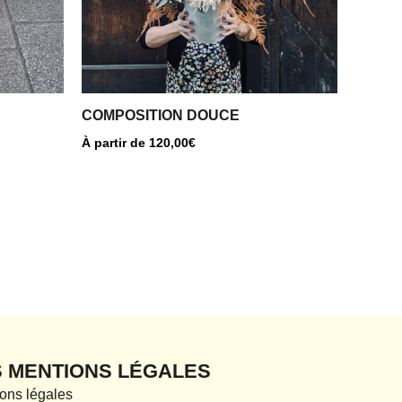
peuvent
être
choisies
sur
la
COMPOSITION DOUCE
page
À partir de
120,00
€
du
produit
S MENTIONS LÉGALES
ons légales