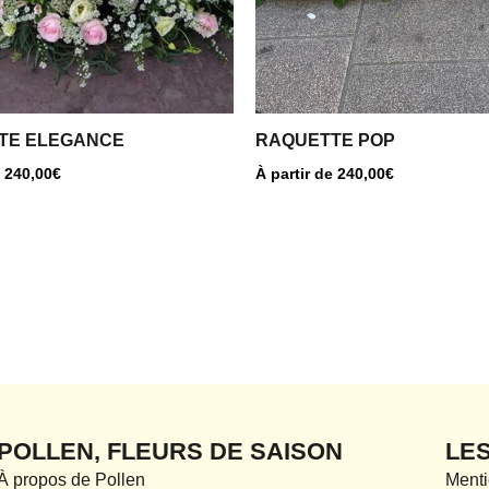
peuvent
être
choisies
sur
la
TE ELEGANCE
RAQUETTE POP
page
e
240,00
€
À partir de
240,00
€
du
produit
POLLEN, FLEURS DE SAISON
LE
À propos de Pollen
Menti