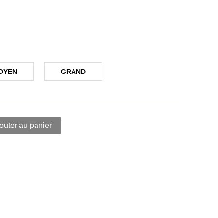
OYEN
GRAND
outer au panier