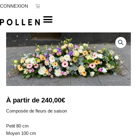
Aller
Panier
CONNEXION
au
contenu
quantité
de
Raquette
Sunset
À partir de
240,00
€
Composée de fleurs de saison
Petit 80 cm
Moyen 100 cm