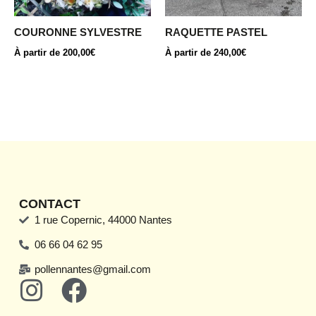
peuvent
peuvent
être
être
COURONNE SYLVESTRE
RAQUETTE PASTEL
choisies
choisies
À partir de
200,00
€
À partir de
240,00
€
sur
sur
la
la
page
page
du
du
produit
produit
CONTACT
1 rue Copernic, 44000 Nantes
06 66 04 62 95
pollennantes@gmail.com
I
F
n
a