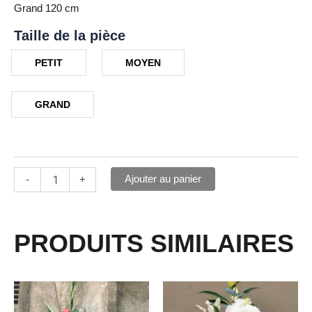
Grand 120 cm
Taille de la pièce
PETIT
MOYEN
GRAND
Ajouter au panier
-
+
PRODUITS SIMILAIRES
Ce
Ce
produit
produit