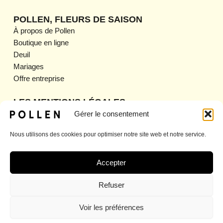
s
c
POLLEN, FLEURS DE SAISON
t
e
À propos de Pollen
Boutique en ligne
a
b
Deuil
g
o
Mariages
Offre entreprise
r
o
a
k
LES MENTIONS LÉGALES
Gérer le consentement
Mentions légales
m
CGV
Nous utilisons des cookies pour optimiser notre site web et notre service.
CGU
Politique de confidentialité
Politique de retour et de remboursement
Accepter
Politique d’expédition
Refuser
Voir les préférences