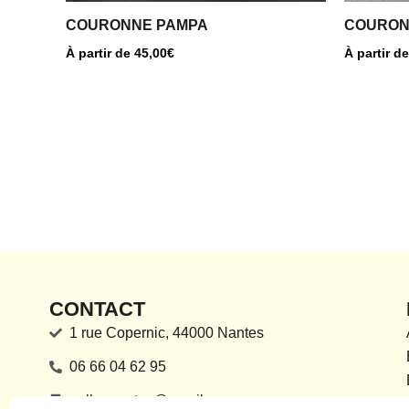
la
la
COURONNE PAMPA
COURON
page
page
À partir de
45,00
€
À partir d
du
du
produit
produit
CONTACT
1 rue Copernic, 44000 Nantes
06 66 04 62 95
pollennantes@gmail.com