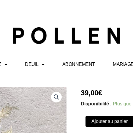
E
DEUIL
ABONNEMENT
MARIAG
quantité
39,00
€
de
Valery
Disponibilité :
Plus que 
Ajouter au panier