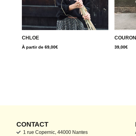
peuvent
être
choisies
sur
la
CHLOE
COURON
page
À partir de
69,00
€
39,00
€
du
produit
CONTACT
1 rue Copernic, 44000 Nantes