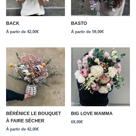
options
options
peuvent
peuvent
être
être
BACK
BASTO
choisies
choisies
À partir de
42,00
€
À partir de
59,00
€
sur
sur
la
la
page
page
Ce
du
du
produit
produit
produit
a
plusieurs
variations.
Les
options
peuvent
être
BÉRÉNICE LE BOUQUET
BIG LOVE MAMMA
choisies
À FAIRE SÉCHER
69,00
€
sur
À partir de
42,00
€
la