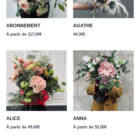
options
peuvent
être
ABONNEMENT
AGATHE
choisies
À partir de
117,00
€
44,00
€
sur
la
page
Ce
Ce
du
produit
produit
produit
a
a
plusieurs
plusieurs
variations.
variations.
Les
Les
options
options
peuvent
peuvent
être
être
ALICE
ANNA
choisies
choisies
À partir de
49,00
€
À partir de
52,00
€
sur
sur
la
la