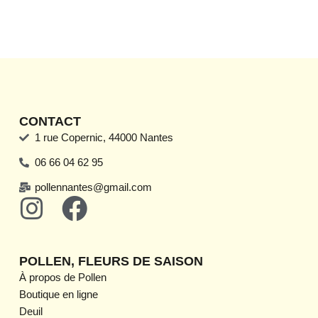
CONTACT
1 rue Copernic, 44000 Nantes
06 66 04 62 95
pollennantes@gmail.com
I
F
n
a
s
c
POLLEN, FLEURS DE SAISON
t
e
À propos de Pollen
Boutique en ligne
a
b
Deuil