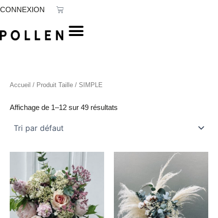
Aller
Panier
CONNEXION
au
contenu
Accueil
/ Produit Taille / SIMPLE
Affichage de 1–12 sur 49 résultats
Ce
produit
a
plusieurs
variations.
Les