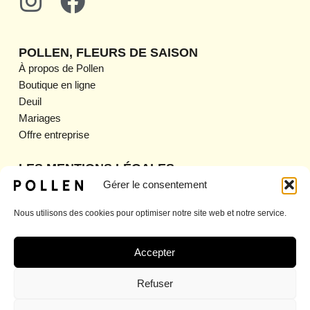
I
F
n
a
s
c
POLLEN, FLEURS DE SAISON
t
e
À propos de Pollen
Boutique en ligne
a
b
Deuil
g
o
Mariages
Offre entreprise
r
o
a
k
LES MENTIONS LÉGALES
Mentions légales
Gérer le consentement
m
CGV
Nous utilisons des cookies pour optimiser notre site web et notre service.
CGU
Politique de confidentialité
Politique de retour et de remboursement
Accepter
Politique d’expédition
Refuser