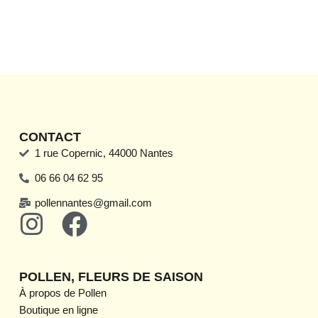
la
page
du
produit
CONTACT
1 rue Copernic, 44000 Nantes
06 66 04 62 95
pollennantes@gmail.com
I
F
n
a
s
c
POLLEN, FLEURS DE SAISON
t
e
À propos de Pollen
Boutique en ligne