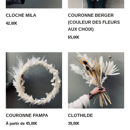
CLOCHE MILA
COURONNE BERGER
(COULEUR DES FLEURS
42,00
€
AUX CHOIX)
65,00
€
Ce
produit
a
plusieurs
variations.
Les
options
peuvent
être
COURONNE PAMPA
CLOTHILDE
choisies
À partir de
45,00
€
39,00
€
sur