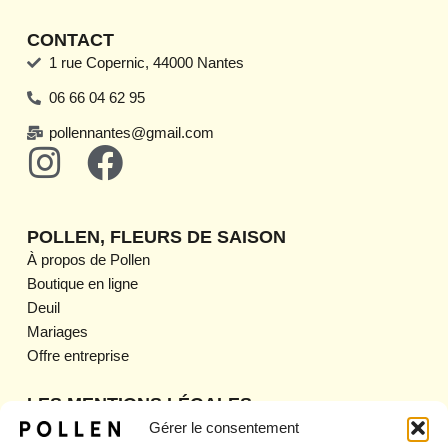
CONTACT
1 rue Copernic, 44000 Nantes
06 66 04 62 95
pollennantes@gmail.com
I
F
n
a
s
c
POLLEN, FLEURS DE SAISON
t
e
À propos de Pollen
Boutique en ligne
a
b
Deuil
g
o
Mariages
Offre entreprise
r
o
a
k
LES MENTIONS LÉGALES
Mentions légales
Gérer le consentement