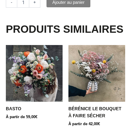
Ajouter au panier
-
+
PRODUITS SIMILAIRES
Ce
Ce
produit
produit
a
a
plusieurs
plusieurs
variations.
variations.
Les
Les
options
options
peuvent
peuvent
être
être
BASTO
BÉRÉNICE LE BOUQUET
choisies
choisies
À FAIRE SÉCHER
À partir de
59,00
€
sur
sur
À partir de
42,00
€
la
la